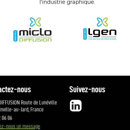
l’industrie graphique.
actez-nous
Suivez-nous
IFFUSION Route de Lunéville
LinkedIn
inville-au-Jard, France
2 06 06
ez-nous un message