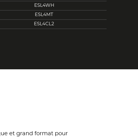
ESL4WH
ESL4MT
ESL4CL2
que et grand format pour