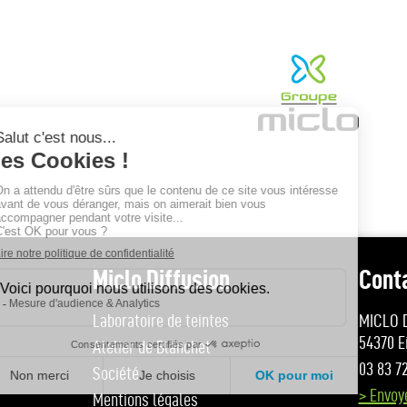
Miclo Diffusion
Cont
Laboratoire de teintes
MICLO D
54370 E
Atelier de Blanchet
03 83 7
Société
> Envoy
Mentions légales