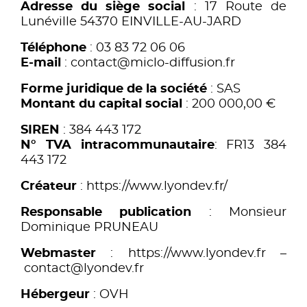
Adresse du siège social
:
17 Route de
Lunéville 54370 EINVILLE-AU-JARD
Téléphone
:
03 83 72 06 06
E-mail
: contact@miclo-diffusion.fr
Forme juridique de la société
: SAS
Montant du capital social
:
200 000,00 €
SIREN
: 384 443 172
N° TVA intracommunautaire
: FR13 384
443 172
Créateur
:
https://www.lyondev.fr/
Responsable publication
: Monsieur
Dominique PRUNEAU
Webmaster
:
https://www.lyondev.fr
–
contact@lyondev.fr
Hébergeur
: OVH