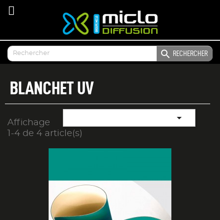

RECHERCHER
BLANCHET UV

Affichage
1-4 de 4 article(s)