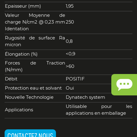
Epaisseur (mm)
1,95
Valeur Moyenne de
charge N/cm2 @ 0,23 mm
250
Identation
Rugosité de surface Ra
0,8
micron
<0,9
Élongation (%)
Forces de Traction
>60
(N/mm)
Débit
POSITIF
Protection eau et solvant
Oui
Nouvelle Technologie
Dynatech system
Utilisable pour les
Applications
applications en emballage
CONTACTEZ NOUS